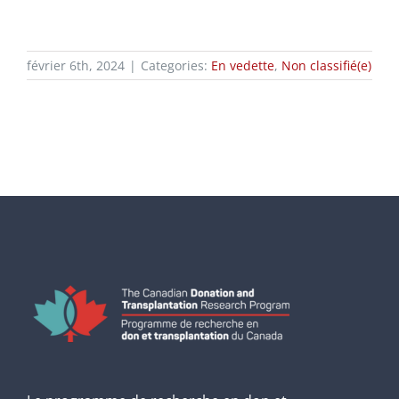
février 6th, 2024
|
Categories:
En vedette
,
Non classifié(e)