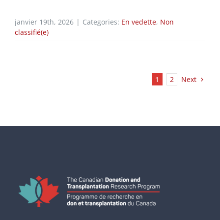
janvier 19th, 2026
|
Categories:
En vedette
,
Non
classifié(e)
Next
1
2