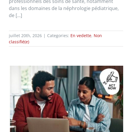
professionnels des soins de santé, notamment
dans les domaines de la néphrologie pédiatrique,
de [...]
juillet 20th, 2026
|
Categories:
En vedette
,
Non
classifié(e)