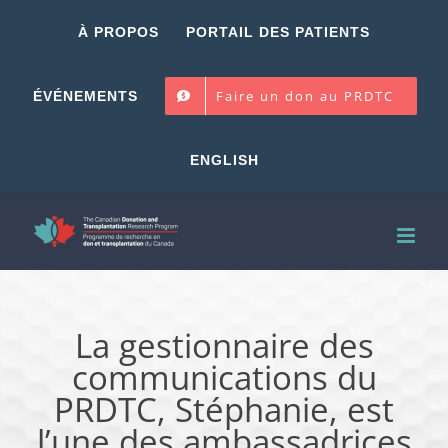
Skip
À PROPOS
PORTAIL DES PATIENTS
to
content
Faire un don au PRDTC
ÉVÉNEMENTS
ENGLISH
La gestionnaire des
communications du
PRDTC, Stéphanie, est
l’une des ambassadrices