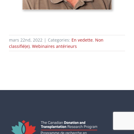
mars 22nd, 2022
|
Categories:
En vedette
,
Non
classifié(e)
,
Webinaires antérieurs