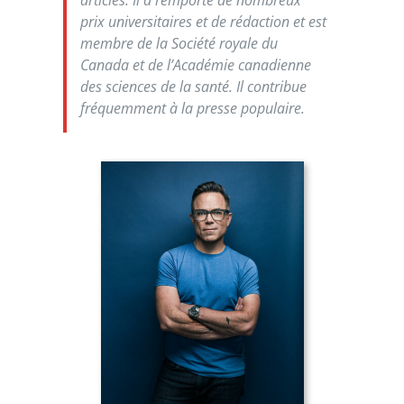
prix universitaires et de rédaction et est
membre de la Société royale du
Canada et de l’Académie canadienne
des sciences de la santé. Il contribue
fréquemment à la presse populaire.