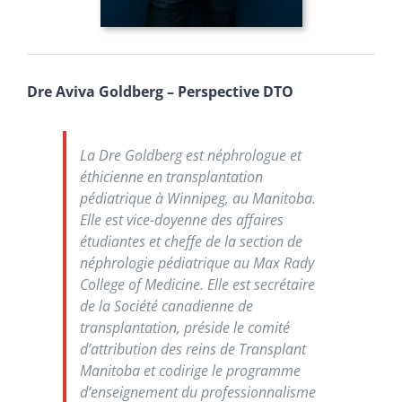
Dre Aviva Goldberg – Perspective DTO
La Dre Goldberg est néphrologue et
éthicienne en transplantation
pédiatrique à Winnipeg, au Manitoba.
Elle est vice-doyenne des affaires
étudiantes et cheffe de la section de
néphrologie pédiatrique au
Max Rady
College of Medicine
. Elle est secrétaire
de la Société canadienne de
transplantation, préside le comité
d’attribution des reins de Transplant
Manitoba et codirige le programme
d’enseignement du professionnalisme