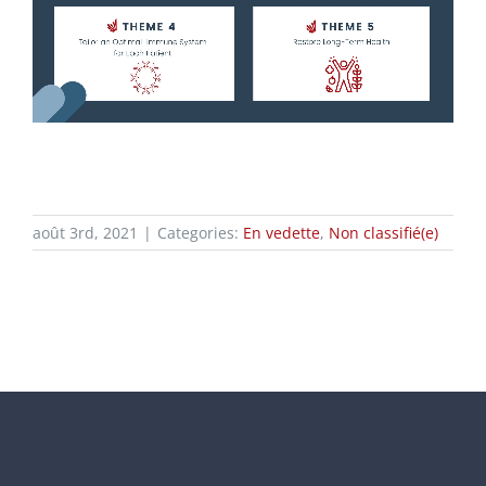
août 3rd, 2021
|
Categories:
En vedette
,
Non classifié(e)