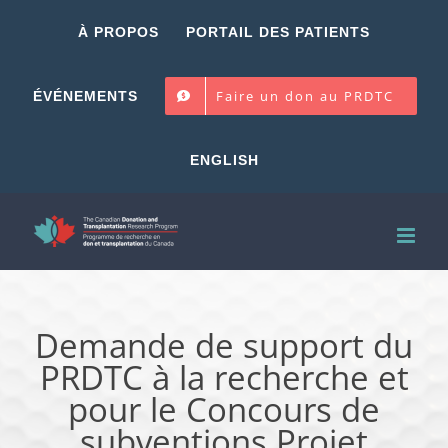
Skip
À PROPOS
PORTAIL DES PATIENTS
to
content
Faire un don au PRDTC
ÉVÉNEMENTS
ENGLISH
Demande de support du
PRDTC à la recherche et
pour le Concours de
subventions Projet