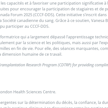
 capacités et à favoriser une participation significative à l
ites pour encourager la participation de stagiaires et de p
anada Forum 2025 (CCCF-DDS). Cette initiative s’inscrit dans
la Société canadienne du sang. Grâce à ce soutien, Vanesa Ber
 pu participer au CCCF-DDS.
ormatrice qui a largement dépassé l’apprentissage techniqu
ment par la science et les politiques, mais aussi par l’expér
amilles en fin de vie. Pour elle, des séances marquantes, c
 la dimension humaine de ce travail.
Transplantation Research Program (CDTRP) for providing compli
 London Health Sciences Centre.
gentes sur la détermination du décès, la confiance, la durab