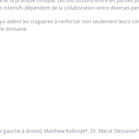
t la pratique clinique. Les discussions entre les parties 
 intensifs dépendent de la collaboration entre diverses per
ui aident les stagiaires à renforcer non seulement leurs c
 le domaine.
e gauche à droite
)
: Matthew
Kolisnyk
*, Dr. Marat
Slessarev
*