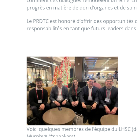
comment ces dialogues remodèlent la recherche e
progrès en matière de don d’organes et de soins
Le PRDTC est honoré d’offrir des opportunités q
responsabilités en tant que futurs leaders dans
Voici
quelques
membres
de
l’équipe
du LHSC (d
Murphy* (*speakers)