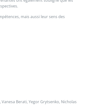
prenantes ont également souligné que les
spectives.
ompétences, mais aussi leur sens des
, Vanesa Berati, Yegor
Grytsenko
, Nicholas