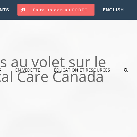
Faire un don au PRDTC
NTS
ENGLISH
 au volet sur le
cal Care Canada
R
EN VEDETTE
ÉDUCATION ET RESOURCES