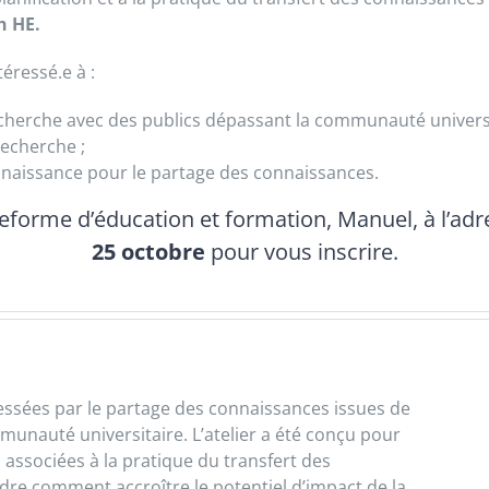
h HE.
éressé.e à :
cherche avec des publics dépassant la communauté universit
recherche ;
onnaissance pour le partage des connaissances.
teforme d’éducation et formation, Manuel, à l’ad
25 octobre
pour vous inscrire.
essées par le partage des connaissances issues de
munauté universitaire. L’atelier a été conçu pour
ssociées à la pratique du transfert des
re comment accroître le potentiel d’impact de la