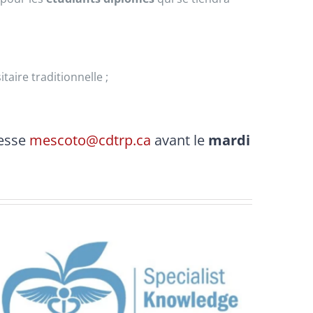
aire traditionnelle ;
resse
mescoto@cdtrp.ca
avant le
mardi