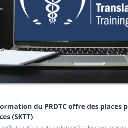
formation du PRDTC offre des places p
ces (SKTT)
lanification et à la pratique du transfert des connaissances