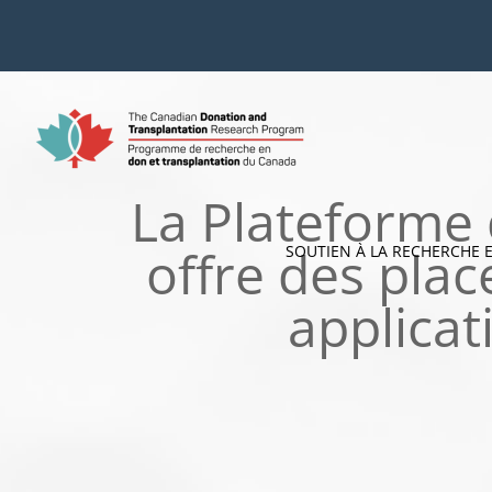
Skip
to
content
La Plateforme
offre des plac
SOUTIEN À LA RECHERCHE 
applicat