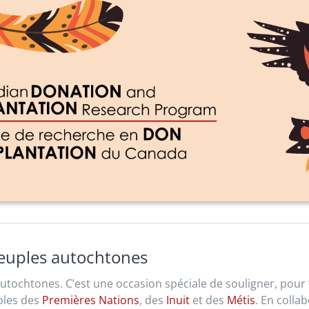
peuples autochtones
autochtones. C’est une occasion spéciale de souligner, pour 
ables des
Premières Nations
, des
Inuit
et des
Métis
. En colla