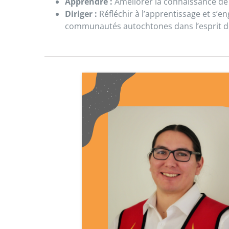
Apprendre :
Améliorer la connaissance de l
Diriger :
Réfléchir à l’apprentissage et s’e
communautés autochtones dans l’esprit de l