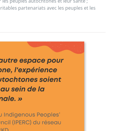
 les peuples autochtones et leur santé ;
itables partenariats avec les peuples et les