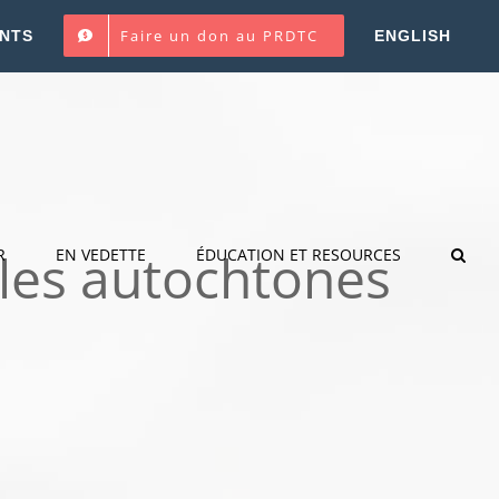
Faire un don au PRDTC
NTS
ENGLISH
ples autochtones
R
EN VEDETTE
ÉDUCATION ET RESOURCES