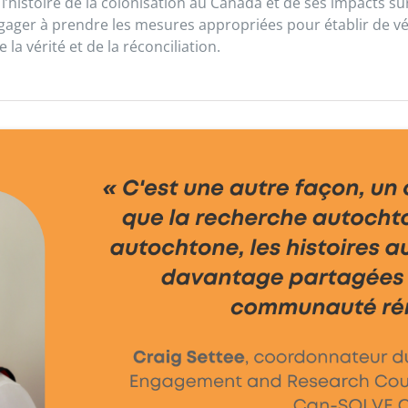
’histoire de la colonisation au Canada et de ses impacts sur
ngager à prendre les mesures appropriées pour établir de vér
a vérité et de la réconciliation.