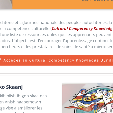
tochtone et la Journée nationale des peuples autochtones, 
 la compétence culturelle (
Cultural Competency Knowledg
ne liste de ressources utiles que les apprenants peuvent co
lados. L’objectif est d’encourager l’apprentissage continu, to
chercheurs et les prestataires de soins de santé à mieux se
Accédez au Cultural Competency Knowledge Bund
ko Skaanj
kih biish-ih-goo skaa-nch
» en Anishinaabemowin
ge vise à améliorer les