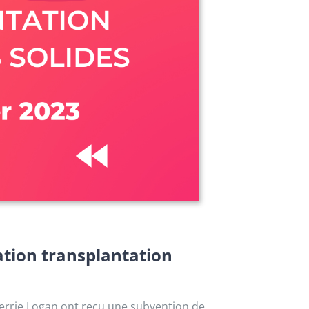
tation transplantation
herrie Logan ont reçu une subvention de