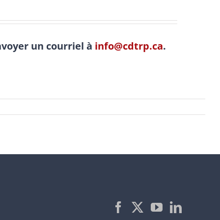
nvoyer un courriel à
info@cdtrp.ca
.