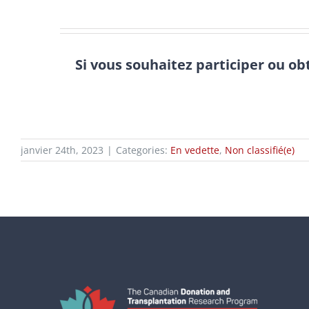
Si vous souhaitez participer ou ob
janvier 24th, 2023
|
Categories:
En vedette
,
Non classifié(e)