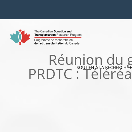
Skip
to
content
Réunion du g
PRDTC : Téléréa
SOUTIEN À LA RECHERCHE 