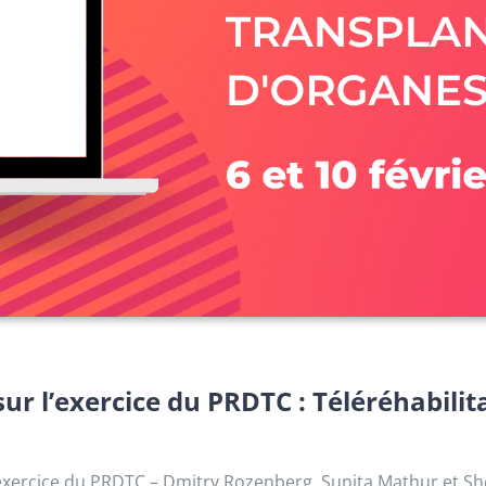
ur l’exercice du PRDTC : Téléréhabili
’exercice du PRDTC – Dmitry Rozenberg, Sunita Mathur et S