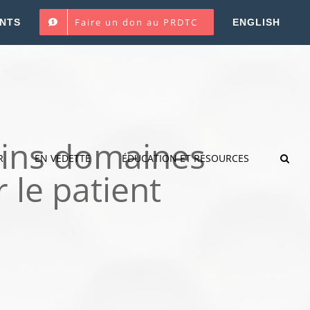
Faire un don au PRDTC
NTS
ENGLISH
ains domaines
R
EN VEDETTE
ÉDUCATION ET RESOURCES
 le patient