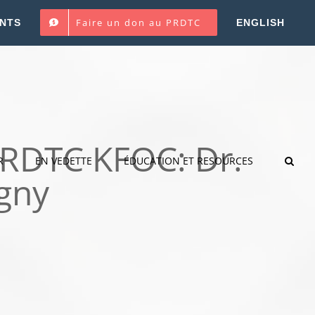
Faire un don au PRDTC
NTS
ENGLISH
PRDTC KFOC: Dr.
R
EN VEDETTE
ÉDUCATION ET RESOURCES
gny