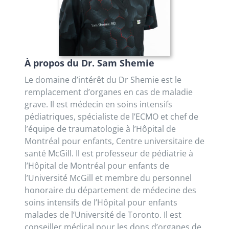
À propos du Dr. Sam Shemie
Le domaine d’intérêt du Dr Shemie est le
remplacement d’organes en cas de maladie
grave. Il est médecin en soins intensifs
pédiatriques, spécialiste de l’ECMO et chef de
l’équipe de traumatologie à l’Hôpital de
Montréal pour enfants, Centre universitaire de
santé McGill. Il est professeur de pédiatrie à
l’Hôpital de Montréal pour enfants de
l’Université McGill et membre du personnel
honoraire du département de médecine des
soins intensifs de l’Hôpital pour enfants
malades de l’Université de Toronto. Il est
conseiller médical pour les dons d’organes de