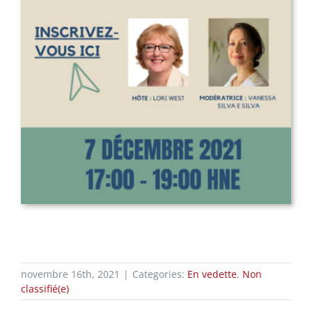
novembre 16th, 2021
|
Categories:
En vedette
,
Non
classifié(e)