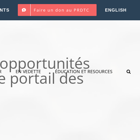
Faire un don au PRDTC
NTS
ENGLISH
s opportunités
 portail des
R
EN VEDETTE
ÉDUCATION ET RESOURCES