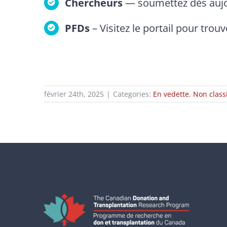
Chercheurs
— soumettez dès aujou
PFDs
– Visitez le portail pour trou
février 24th, 2025
|
Categories:
En vedette
,
Non classi