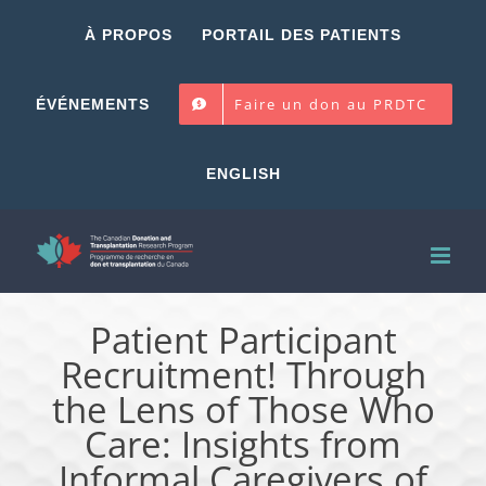
Skip
À PROPOS
PORTAIL DES PATIENTS
to
content
Faire un don au PRDTC
ÉVÉNEMENTS
ENGLISH
Patient Participant
Recruitment! Through
the Lens of Those Who
Care: Insights from
Informal Caregivers of