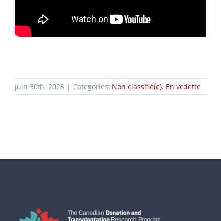
juin 30th, 2025
|
Categories:
Non classifié(e)
,
En vedette