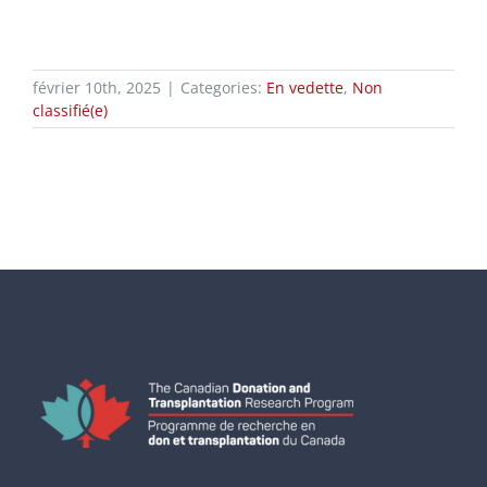
février 10th, 2025
|
Categories:
En vedette
,
Non
classifié(e)